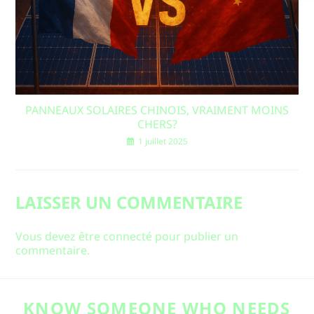
PANNEAUX SOLAIRES CHINOIS, VRAIMENT MOINS
CHERS?
1 juillet 2025
LAISSER UN COMMENTAIRE
Vous devez être
connecté
pour publier un
commentaire.
KNOW SOMEONE WHO NEEDS