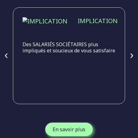
IMPLICATION
Des SALARIÉS SOCIÉTAIRES plus
impliqués et soucieux de vous satisfaire
N
S
1
En savoir plus