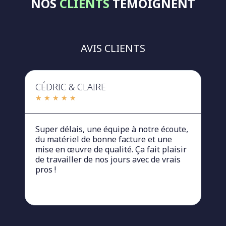
NOS
CLIENTS
TÉMOIGNENT
CHARTE DE
L'UNIQUE
TOULOUSE
FABRICANT DE
MÉTROPOLE
PANNEAUX
SOLAIRES FRANÇAIS
AVIS CLIENTS
CÉDRIC & CLAIRE
PHI
★
★
★
★
★
★
Super délais, une équipe à notre écoute,
Ent
du matériel de bonne facture et une
De 
mise en œuvre de qualité. Ça fait plaisir
réa
de travailler de nos jours avec de vrais
pro
pros !
acc
pou
adm