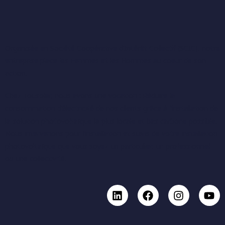
Organisée en Société Coopérative d’Intérêt Collectif (SCIC), notre
entreprise place les Femmes et les Hommes au coeur de son
action.
Chez Tousolar, nous avons une vocation : Réduire la
consommation d’électricité de nos clients grâce à l’installation de
la solution photovoltaïque la plus locale et bas carbone possible.
Nous intervenons pour l’installation et suivis de votre installation
photovoltaïque que vous soyez un particulier, un professionnel
ou une collectivité.