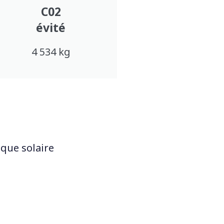
C02
évité
4 534 kg